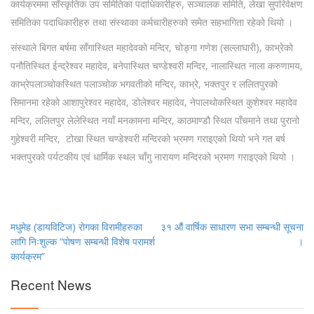
कार्यक्रममा साँस्कृतिक उप समितिका पदाधिकारीहरु, सञ्चालक समिति, लेखा सुपरिवेक्षण
समितिका पदाधिकारीहरु तथा संस्थाका कर्मचारीहरुको समेत सहभागिता रहेको थियो ।
संस्थाले बिगत बर्षमा साँगास्थित महादेवको मन्दिर, चोङ्गा गणेश (सल्लाघारी), काभ्रेको
पनौतिस्थित ईन्द्रेश्वर महादेव, बनेपास्थित चण्डेश्वरी मन्दिर, नालास्थित नाला करुणामय,
काभ्रेपलाञ्चोकस्थित पलाञ्चोक भगवतीको मन्दिर, काभ्रे, भक्तपुर र ललितपुरको
सिमानमा रहेको आशापुरेश्वर महादेव, डोलेश्वर महादेव, नेपालथोकस्थित कुशेश्वर महादेव
मन्दिर, ललितपुर लेलेस्थित नयाँ मनकामना मन्दिर, काठमाण्डौ स्थित पाँचमाने तथा पुरानो
गुहेश्वरी मन्दिर, टोखा स्थित चण्डेश्वरी मन्दिरको भ्रमण गराइएको थियो भने गत बर्ष
भक्तपुरको पर्यटकीय एवं धार्मिक स्थल चाँगु नारायण मन्दिरको भ्रमण गराइएको थियो ।
Post
मधुमेह (डायविटिज) राेगका विरामीहरुका
३१ औं वार्षिक साधारण सभा सम्बन्धी सूचना
लागि निःशुल्क “पाेषण सम्बन्धी विशेष परामर्श
।
navigation
कार्यक्रम”
Recent News